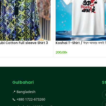
ubi Cotton Full sleeve Shirt 3
Koshai T-Shirt / ঈদুল আযহার কসাই টি-
200.00
৳
Gulbahari
S
📍 Bangladesh
📞
+880 1722-673260