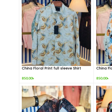
China Floral Print full sleeve Shirt
China Flo
850.00
৳
850.00
৳