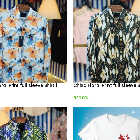
ral Print full sleeve Shirt 1
China Floral Print full sleeve S
850.00
৳