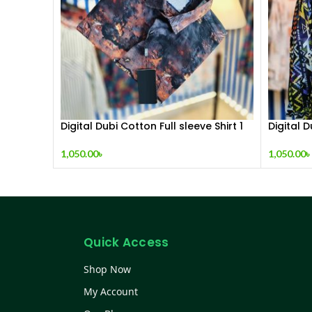
Digital Dubi Cotton Full sleeve Shirt 1
Digital D
1,050.00
৳
1,050.00
৳
Quick Access
Shop Now
My Account