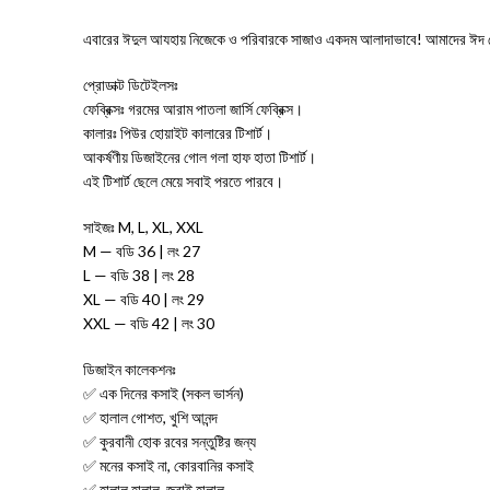
এবারের ঈদুল আযহায় নিজেকে ও পরিবারকে সাজাও একদম আলাদাভাবে! আমাদের ঈদ স্প
প্রোডাক্ট ডিটেইলসঃ
ফেব্রিক্সঃ গরমের আরাম পাতলা জার্সি ফেব্রিক্স।
কালারঃ পিউর হোয়াইট কালারের টিশার্ট।
আকর্ষণীয় ডিজাইনের গোল গলা হাফ হাতা টিশার্ট।
এই টিশার্ট ছেলে মেয়ে সবাই পরতে পারবে।
সাইজঃ M, L, XL, XXL
M — বডি 36 | লং 27
L — বডি 38 | লং 28
XL — বডি 40 | লং 29
XXL — বডি 42 | লং 30
ডিজাইন কালেকশনঃ
✅ এক দিনের কসাই (সকল ভার্সন)
✅ হালাল গোশত, খুশি আনন্দ
✅ কুরবানী হোক রবের সন্তুষ্টির জন্য
✅ মনের কসাই না, কোরবানির কসাই
✅ হালাল হালাল, জবাই হালাল