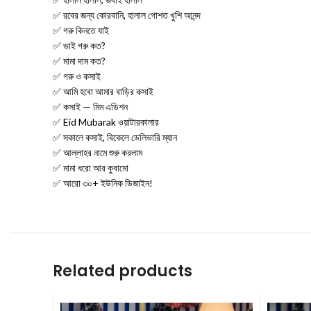
✅ রবের জন্য কোরবানি, হালাল গোশত খুশি আনন্দ
✅ গরু কিনতে যাই
✅ ভাই গরু কত?
✅ মামা দাম কত?
✅ গরু ও কসাই
✅ আমি হবো আমার বাড়ির কসাই
✅ কসাই — মিম এডিশন
✅ Eid Mubarak ওয়াটারকালার
✅ সকালে কসাই, বিকেলে ডেলিভারি ম্যান
✅ আল্লাহর নামে শুরু করলাম
✅ মামা ধরো আর কুবামো
✅ আরো ৩০+ ইউনিক ডিজাইন!
Related products