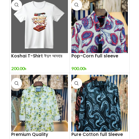
Koshai T-Shirt ঈদুল আযহার
Pop-Corn Full sleeve
কসাই টি-শার্ট
Shirt
200.00
৳
900.00
৳
Premium Quality
Pure Cotton full Sleeve