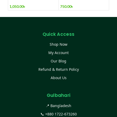
Exclusive Shirt Collection
Check & Print Shirt for
Men’s
1,050.00
৳
750.00
৳
Quick Access
Shop Now
My Account
Our Blog
Refund & Return Policy
About Us
Gulbahari
📍 Bangladesh
📞
+880 1722-673260