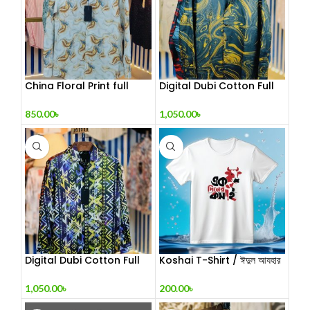
China Floral Print full
Digital Dubi Cotton Full
sleeve Shirt
sleeve Shirt 2
850.00
৳
1,050.00
৳
Digital Dubi Cotton Full
Koshai T-Shirt / ঈদুল আযহার
sleeve Shirt 3
কসাই টি-শার্ট
1,050.00
৳
200.00
৳