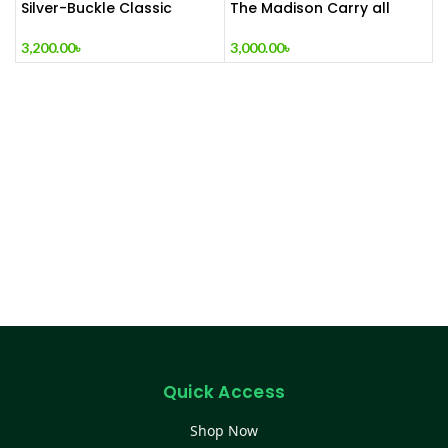
Silver-Buckle Classic
The Madison Carry all
Ladies Bag Red Wine
Tote Red Wine
3,200.00
৳
3,000.00
৳
Quick Access
Shop Now