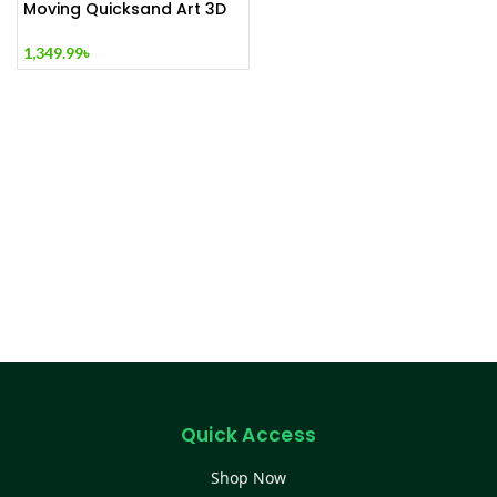
Moving Quicksand Art 3D
Hourglass Lamp – মডার্ন স্যান্ড
আর্ট ডেকর, লিভিং রুম/অফিস/ডেস্ক/
1,349.99
৳
উপহার
Quick Access
Shop Now