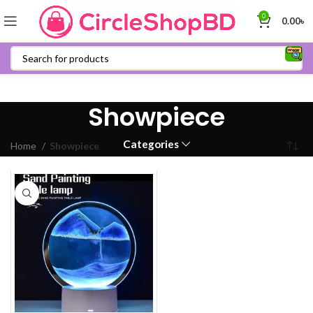
0
0.00
৳
Showpiece
Categories
Home
Showpiece