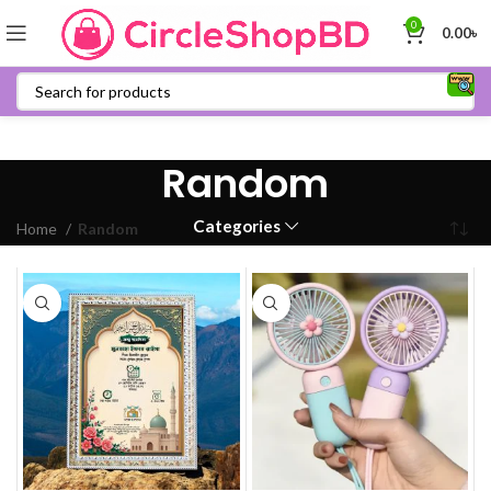
0
0.00
৳
Random
Categories
Home
Random