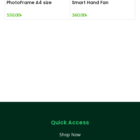
PhotoFrame A4 size
Smart Hand Fan
(Glass)
360.00
৳
550.00
৳
Quick Access
Shop Now