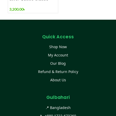
Ladies Bag Red Wine
3,200.00
৳
Quick Access
Shop Now
My Account
Our Blog
Refund & Return Policy
About Us
Gulbahari
📍 Bangladesh
📞
+880 1722-673260