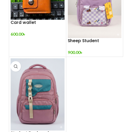
Card wallet
600.00
৳
Sheep Student
Backpack
900.00
৳