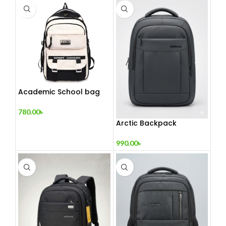
Academic School bag
780.00
৳
Arctic Backpack
990.00
৳