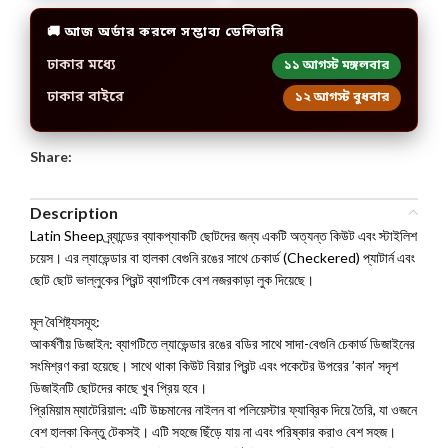
🚚 আজ অর্ডার করলে সম্ভাব্য ডেলিভারি
ঢাকার মধ্যে
১১ আগস্ট মঙ্গলবার
ঢাকার বাইরে
১২ আগস্ট বুধবার
Share:
Description
Latin Sheep ব্র্যান্ডের ব্যাকপ্যাকটি ছোটদের জন্য একটি অত্যন্ত কিউট এবং স্টাইলিশ
চয়েস। এর ল্যাভেন্ডার বা হালকা বেগুনি রঙের সাথে চেকার্ড (Checkered) প্যাটার্ন এবং
ছোট ছোট ভাল্লুকের প্রিন্ট ব্যাগটিকে বেশ নজরকাড়া লুক দিয়েছে।
মূল বৈশিষ্ট্যসমূহ:
আকর্ষণীয় ডিজাইন: ব্যাগটিতে ল্যাভেন্ডার রঙের বডির সাথে সাদা-বেগুনি চেকার্ড ডিজাইনের
সংমিশ্রণ করা হয়েছে। সাথে থাকা কিউট বিয়ার প্রিন্ট এবং পকেটের উপরের ’কান’ সদৃশ
ডিজাইনটি ছোটদের কাছে খুব প্রিয় হবে।
প্রিমিয়াম ম্যাটেরিয়াল: এটি উচ্চমানের নাইলন বা পলিয়েস্টার ফ্যাব্রিক দিয়ে তৈরি, যা ওজনে
বেশ হালকা কিন্তু টেকসই। এটি সহজে ছিঁড়ে যায় না এবং পরিষ্কার করাও বেশ সহজ।