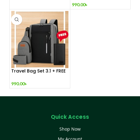
990.00
৳
Travel Bag Set 3.1 + FREE
W
990.00
৳
Quick Access
Shop Now
My Account