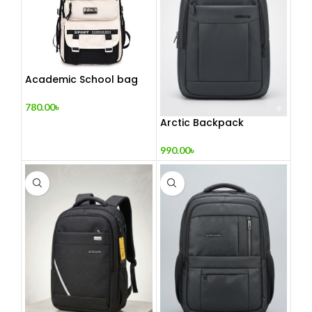
Academic School bag
780.00
৳
Arctic Backpack
990.00
৳