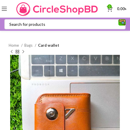
0
0.00
৳
Home
Bags
Card wallet