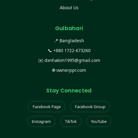
About Us
Gulbahari
📍 Bangladesh
📞
+880 1722-673260
✉️
dxnhakim1995@gmail.com
🌐
ownerppr.com
Stay Connected
Facebook Page
Facebook Group
Instagram
TikTok
YouTube