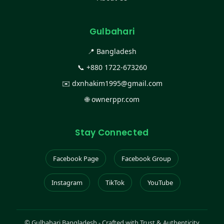
Gulbahari
📍 Bangladesh
📞
+880 1722-673260
✉️
dxnhakim1995@gmail.com
🌐
ownerppr.com
Stay Connected
Facebook Page
Facebook Group
Instagram
TikTok
YouTube
©
Gulbahari Bangladesh - Crafted with Trust & Authenticity