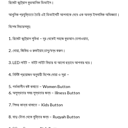
রিমোট কন্ট্রোল কুরআনিক ডিভাইস।
আধুনিক প্রযুক্তিতে তৈরি এই ডিভাইসটি আপনাকে দেবে এক অনন্য ইসলামিক অভিজ্ঞতা।
বিশেষ ফিচারসমূহ:
1. রিমোট কন্ট্রোল সুবিধা – দূর থেকেই সহজে কুরআন তেলাওয়াত,
2. দোয়া, জিকির ও রুকইয়াহ চালু/বন্ধ করুন।
3. LED লাইট – নাইট লাইট ফিচার যা আলো ছড়াবে আপনার ঘরে।
4. নির্দিষ্ট প্রয়োজন অনুযায়ী বিশেষ দোয়া ও সূরা –
5. গর্ভকালীন কষ্ট কমাতে – Women Button
6. অসুস্থতার সময় সুস্থতার জন্য – Illness Button
7. শিশুর কান্না থামাতে – Kids Button
8. যাদু-টোনা থেকে মুক্তির জন্য – Ruqyah Button