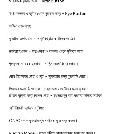
9. রিজিক বৃদ্ধির জন্য – Rizik Button
10. বদনজর ও জ্বীন থেকে সুরক্ষার জন্য – Eye Button
অডিও মোডসমূহ:
কুআান তেলাওয়াত – বিশ্ববিখ্যাত কারীদের কণ্ঠে।
রুকইয়াহ মোড – যাদু-টোনা ও বদনজর থেকে মুক্তির জন্য।
গৃহসুরক্ষা ও বরকাহ দোয়া – বাড়ির জন্য বিশেষ দোয়া।
রোগ নিরাময়ের দোয়া ও সূরা – সুস্থতার জন্য কুরআনি দোয়া।
শিশুদের জন্য বিশেষ সূরা – সহজ ভাষায় ছোটদের জন্য কুরআন।
রিজিক বৃদ্ধির জন্য বিশেষ দোয়া – দুঃসময় দূর করে বরকত আনতে সহায়ক।
স্মার্ট রিমোট কন্ট্রোল সুবিধা:
ON/OFF – কুরআন প্লাগ-ইন চালু ও বন্ধ করুন।
Ruqyah Mode – অশুভ শক্তি থেকে সুরক্ষার জন্য চালু করুন।