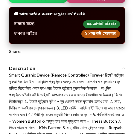
🚚 আজ অর্ডার করলে সম্ভাব্য ডেলিভারি
ঢাকার মধ্যে
০৯ আগস্ট রবিবার
ঢাকার বাইরে
১০ আগস্ট সোমবার
Share:
Description
Smart Quranic Device (Remote Controlled) Forever রিমোট কন্ট্রোল
কুরআনিক ডিভাইস – আধুনিক প্রযুক্তির অনন্য সংযোজন ! আপনার ঘরে কুরআনের নূর
ছড়িয়ে দিতে নিয়ে এলাম ফরএভার রিমোট কন্ট্রোল কুরআনিক ডিভাইস। আধুনিক
প্রযুক্তিতে তৈরি এই ডিভাইসটি আপনাকে দেবে এক অনন্য ইসলামিক অভিজ্ঞতা। বিশেষ
ফিচারসমূহ: 1. রিমোট কন্ট্রোল সুবিধা – দূর থেকেই সহজে কুরআন তেলাওয়াত, 2. দোয়া,
জিকির ও রুকইয়াহ চালু/বন্ধ করুন। 3. LED লাইট – নাইট লাইট ফিচার যা আলো ছড়াবে
আপনার ঘরে। 4. নির্দিষ্ট প্রয়োজন অনুযায়ী বিশেষ দোয়া ও সূরা – 5. গর্ভকালীন কষ্ট কমাতে
– Women Button 6. অসুস্থতার সময় সুস্থতার জন্য – Illness Button 7.
শিশুর কান্না থামাতে – Kids Button 8. যাদু-টোনা থেকে মুক্তির জন্য – Ruqyah