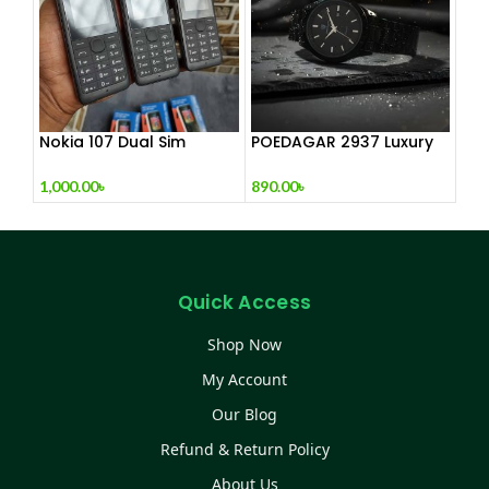
Nokia 107 Dual Sim
POEDAGAR 2937 Luxury
(Refurbished)
Man Wrist watc
1,000.00
৳
890.00
৳
Quick Access
Shop Now
My Account
Our Blog
Refund & Return Policy
About Us