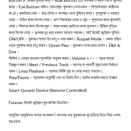
Button 9. রিজিক বৃদ্ধির জন্য – Rizik Button 10. বদনজর ও জ্বীন থেকে সুরক্ষার
জন্য – Eye Button অডিও মোডসমূহ: কুরআন তেলাওয়াত – বিশ্ববিখ্যাত কারীদের
কণ্ঠে। রুকইয়াহ মোড – যাদু-টোনা ও বদনজর থেকে মুক্তির জন্য। গৃহসুরক্ষা ও বরকাহ
দোয়া – বাড়ির জন্য বিশেষ দোয়া। রোগ নিরাময়ের দোয়া ও সূরা – সুস্থতার জন্য কুরআনি
দোয়া। শিশুদের জন্য বিশেষ সূরা – সহজ ভাষায় ছোটদের জন্য কুরআন। রিজিক বৃদ্ধির
জন্য বিশেষ দোয়া – দুঃসময় দূর করে বরকত আনতে সহায়ক। স্মার্ট রিমোট কন্ট্রোল সুবিধা:
ON/OFF – কুরআন প্লাগ-ইন চালু ও বন্ধ করুন। Ruqyah Mode – অশুভ শক্তি
থেকে সুরক্ষার জন্য চালু করুন। Quran Play – কুরআন তেলাওয়াত চালান। Zikir &
Doa –
জিকির ও দোয়ার মাধ্যমে প্রশান্তি অনুভব করুন। Volume + / – – শব্দের মাত্রা
নিয়ন্ত্রণ করুন। Next / Previous Track – আগের বা পরবর্তী সূরা/দোয়া নির্বাচন
করুন। Loop Playback – বারবার নির্দিষ্ট সূরা বা দোয়া শুনতে পারবেন।
Play/Pause – প্রয়োজন অনুযায়ী প্লে বা বিরতি দিন। অর্ডার কনর্ফাম করতে ইনবক্স
করুন।
Smart Quranic Device (Remote Controlled)
Forever রিমোট কন্ট্রোল কুরআনিক ডিভাইস –
আধুনিক প্রযুক্তির অনন্য সংযোজন ! আপনার ঘরে কুরআনের নূর ছড়িয়ে দিতে নিয়ে এলাম
ফরএভার