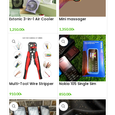
Extonic 3-in-1 Air Cooler
Mini massager
Fan
1,350.00
৳
1,250.00
৳
Multi-Tool Wire Stripper
Nokia 105 Single Sim
(Refurbished)
910.00
৳
850.00
৳