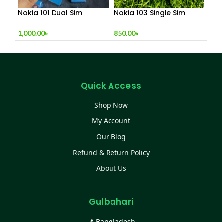
Nokia 101 Dual Sim
Nokia 103 Single Sim
(Refurbished)
(Refurbished)
1,000.00
৳
850.00
৳
Quick Access
Shop Now
My Account
Our Blog
Refund & Return Policy
About Us
Gulbahari
📍 Bangladesh