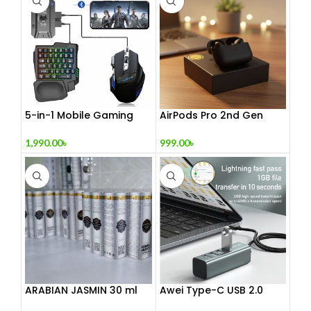
5-in-1 Mobile Gaming
AirPods Pro 2nd Gen
Combo Pack
999.00
৳
1,990.00
৳
ARABIAN JASMIN 30 ml
Awei Type-C USB 2.0
Docking Station