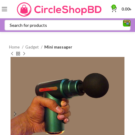
0
0.00
৳
Home
Gadget
Mini massager