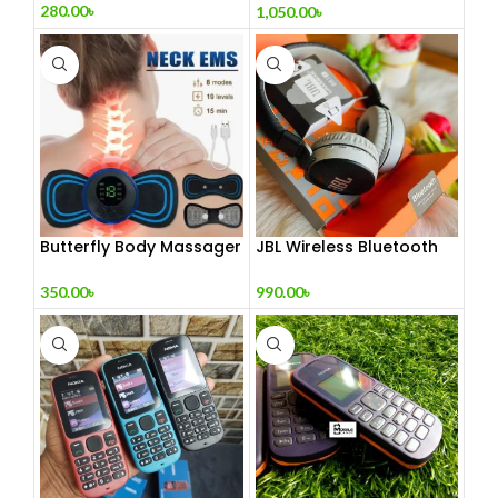
280.00
৳
1,050.00
৳
Butterfly Body Massager
JBL Wireless Bluetooth
– ঘরে বসে পেশী শিথিলকরণ ও
Headphone
রিল্যাক্সেশন! 🦋
350.00
৳
990.00
৳