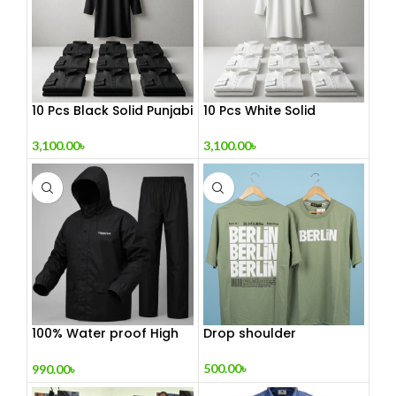
10 Pcs Black Solid Punjabi
10 Pcs White Solid
Combo
Punjabi Combo
3,100.00
৳
3,100.00
৳
100% Water proof High
Drop shoulder
quality Rain
500.00
৳
990.00
৳