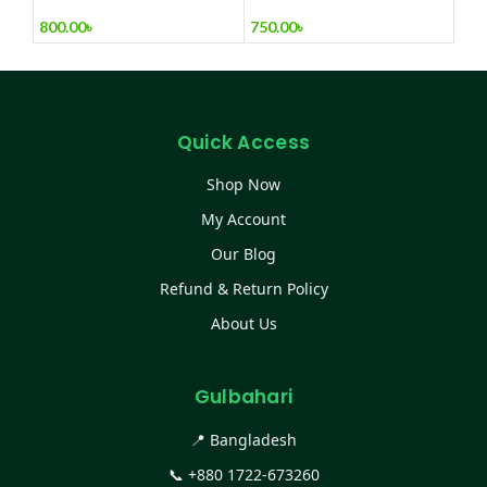
set
750.00
৳
800.00
৳
Quick Access
Shop Now
My Account
Our Blog
Refund & Return Policy
About Us
Gulbahari
📍 Bangladesh
📞
+880 1722-673260