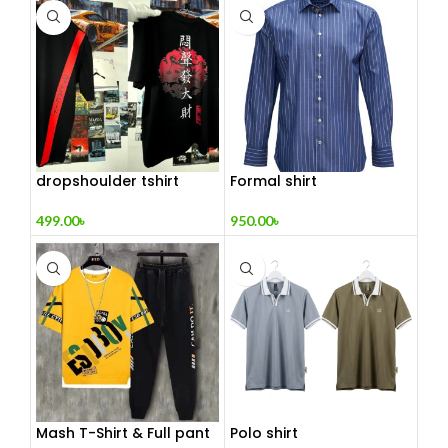
dropshoulder tshirt
Formal shirt
499.00
৳
950.00
৳
Mash T-Shirt & Full pant
Polo shirt