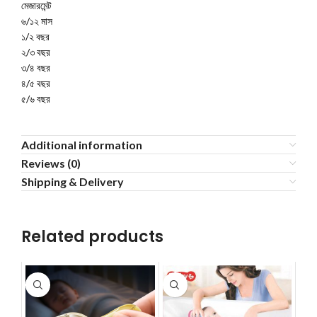
মেজারমেন্ট
৬/১২ মাস
১/২ বছর
২/৩ বছর
৩/৪ বছর
৪/৫ বছর
৫/৬ বছর
Additional information
Reviews (0)
Shipping & Delivery
Related products