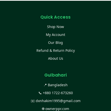
Quick Access
Shop Now
My Account
Our Blog
Refund & Return Policy
About Us
Gulbahari
📍 Bangladesh
📞
+880 1722-673260
✉️
dxnhakim1995@gmail.com
🌐
ownerppr.com