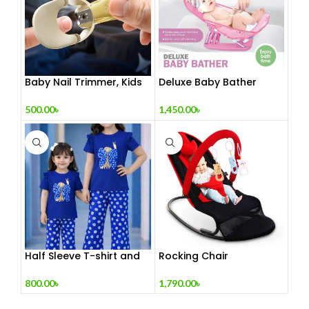
Baby Nail Trimmer, Kids
Deluxe Baby Bather
Nail Clipper, Toe Nail
Clipper Set With
1,450.00
৳
500.00
৳
Magnifying Glass and
Led Light, Manicure Led
Magnifier Baby Nail
Clipper
Half Sleeve T-shirt and
Rocking Chair
Pant Set
1,790.00
৳
800.00
৳