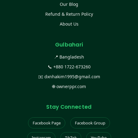
Our Blog
Refund & Return Policy
About Us
Gulbahari
📍 Bangladesh
📞
+880 1722-673260
✉️
dxnhakim1995@gmail.com
🌐
ownerppr.com
Stay Connected
Facebook Page
Facebook Group
Instagram
TikTok
YouTube