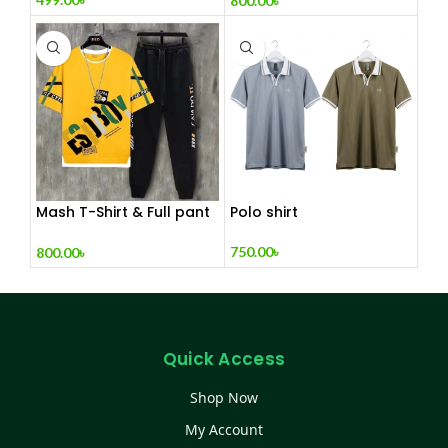
800.00
৳
Mash T-Shirt & Full pant
Polo shirt
set
750.00
৳
800.00
৳
Quick Access
Shop Now
My Account