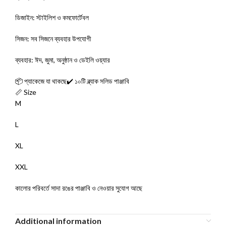
ডিজাইন: স্টাইলিশ ও কমফোর্টেবল
সিজন: সব সিজনে ব্যবহার উপযোগী
ব্যবহার: ঈদ, জুমা, অনুষ্ঠান ও ডেইলি ওয়্যার
📦 প্যাকেজে যা থাকছে✔️ ১০টি ব্ল্যাক সলিড পাঞ্জাবি
📏 Size
M
L
XL
XXL
কালোর পরিবর্তে সাদা রঙের পাঞ্জাবি ও নেওয়ার সুযোগ আছে
Additional information