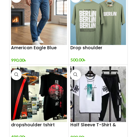
American Eagle Blue
Drop shoulder
Jeans For Man
500.00
৳
990.00
৳
dropshoulder tshirt
Half Sleeve T-Shirt &
Trouser Set
499.00
৳