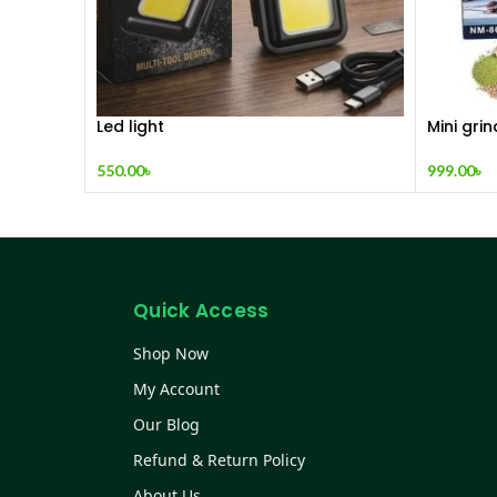
Led light
Mini grin
550.00
৳
999.00
৳
Quick Access
Shop Now
My Account
Our Blog
Refund & Return Policy
About Us