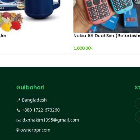
der
Nokia 101 Dual Sim (Refurbis
1,000.00
৳
Gulbahari
S
📍 Bangladesh
📞
+880 1722-673260
✉️
dxnhakim1995@gmail.com
🌐
ownerppr.com