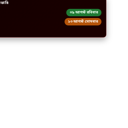
িভারি
০৯ আগস্ট রবিবার
১০ আগস্ট সোমবার