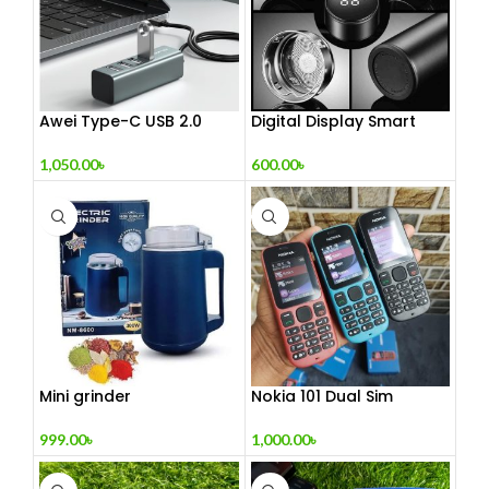
Awei Type-C USB 2.0
Digital Display Smart
Docking Station
Vacuum Flask
1,050.00
৳
600.00
৳
Mini grinder
Nokia 101 Dual Sim
(Refurbished)
999.00
৳
1,000.00
৳