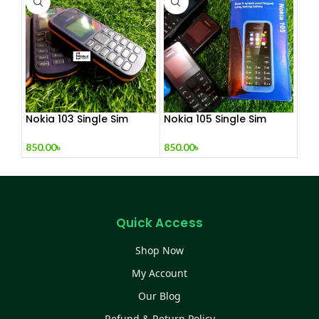
Nokia 103 Single Sim
Nokia 105 Single Sim
(Refurbished)
(Refurbished)
850.00
৳
850.00
৳
Quick Access
Shop Now
My Account
Our Blog
Refund & Return Policy