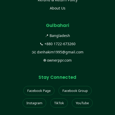
About Us
Gulbahari
📍 Bangladesh
📞
+880 1722-673260
✉️
dxnhakim1995@gmail.com
🌐
ownerppr.com
Stay Connected
Facebook Page
Facebook Group
Instagram
TikTok
YouTube