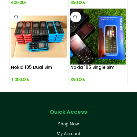
600.00
৳
850.00
৳
Nokia 105 Dual Sim
Nokia 105 Single Sim
Button Mobile (2015)
(Refurbished)
1,000.00
৳
850.00
৳
Quick Access
Shop Now
My Account