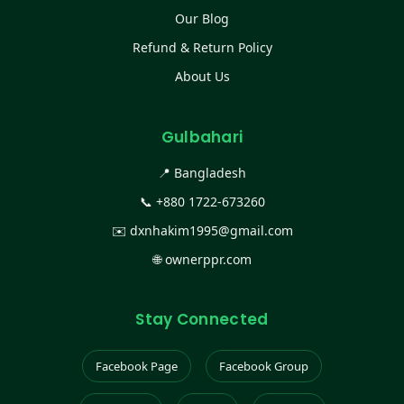
Our Blog
Refund & Return Policy
About Us
Gulbahari
📍 Bangladesh
📞
+880 1722-673260
✉️
dxnhakim1995@gmail.com
🌐
ownerppr.com
Stay Connected
Facebook Page
Facebook Group