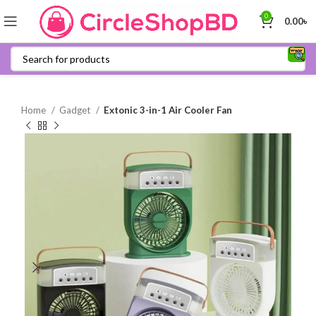
0
0.00
৳
Home
Gadget
Extonic 3-in-1 Air Cooler Fan