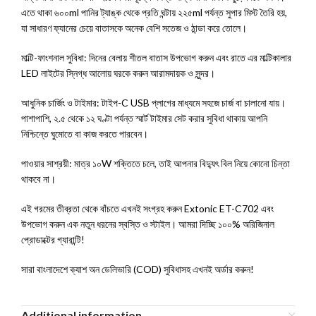
এতে থাকা ৬০০ml পানির ট্যাঙ্ক থেকে প্রতি ঘন্টায় ২২৫ml পর্যন্ত সুপার মিস্ট তৈরি হয়,
যা সাধারণ ফ্যানের চেয়ে বাতাসকে অনেক বেশি সতেজ ও ঠান্ডা করে তোলে।
মাল্টি-ফাংশনাল সুবিধা: দিনের বেলায় শীতল বাতাস উপভোগ করুন এবং রাতে এর মাল্টিকালার
LED লাইটের স্নিগ্ধ আলোয় ঘরকে করুন আরামদায়ক ও সুন্দর।
আধুনিক চার্জিং ও টাইমার: টাইপ-C USB প্লাগের মাধ্যমে সহজে চার্জ বা চালানো যায়।
পাশাপাশি, ২.৫ থেকে ১২ ঘণ্টা পর্যন্ত স্মার্ট টাইমার সেট করার সুবিধা থাকায় আপনি
নিশ্চিন্তে ঘুমোতে বা কাজ করতে পারবেন।
পাওয়ার সাশ্রয়ী: মাত্র ১০W শক্তিতে চলে, তাই আপনার বিদ্যুৎ বিল নিয়ে কোনো চিন্তা
থাকবে না।
এই গরমের তীব্রতা থেকে বাঁচতে এখনই সংগ্রহ করুন Extonic ET-C702 এবং
উপভোগ করুন এক নতুন ধরনের স্বস্তি ও স্টাইল। আমরা দিচ্ছি ১০০% অরিজিনাল
প্রোডাক্টের গ্যারান্টি!
সারা বাংলাদেশে ক্যাশ অন ডেলিভারি (COD) সুবিধাসহ এখনই অর্ডার করুন!
Additional information