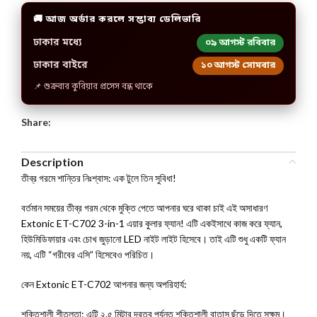
🚚 আজ অর্ডার করলে সম্ভাব্য ডেলিভারি
ঢাকার মধ্যে
০৯ আগস্ট রবিবার
ঢাকার বাইরে
১০ আগস্ট সোমবার
📌 শুক্রবার কুরিয়ার প্রসেস বন্ধ থাকে
Share:
Description
তীব্র গরমে শান্তির নিঃশ্বাস: এক টুলে তিন সুবিধা!
বর্তমান সময়ের তীব্র গরম থেকে মুক্তি পেতে আপনার ঘরে থাকা চাই এই অসাধারণ
Extonic ET-C702 3-in-1 এয়ার কুলার ফ্যান! এটি একইসাথে কাজ করে ফ্যান,
হিউমিডিফায়ার এবং চোখ জুড়ানো LED নাইট লাইট হিসেবে। তাই এটি শুধু একটি ফ্যান
নয়, এটি “গরীবের এসি” হিসেবেও পরিচিত।
কেন Extonic ET-C702 আপনার জন্য অপরিহার্য:
শক্তিশালী শীতলতা: এটি ২.৫ মিটার দূরত্ব পর্যন্ত শক্তিশালী বাতাস ছুঁড়ে দিতে সক্ষম।