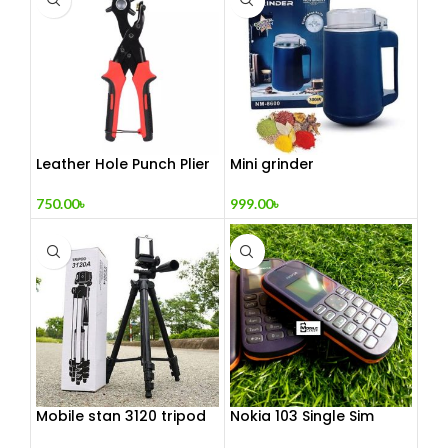
Leather Hole Punch Plier
Mini grinder
750.00
৳
999.00
৳
Mobile stan 3120 tripod
Nokia 103 Single Sim
(Refurbished)