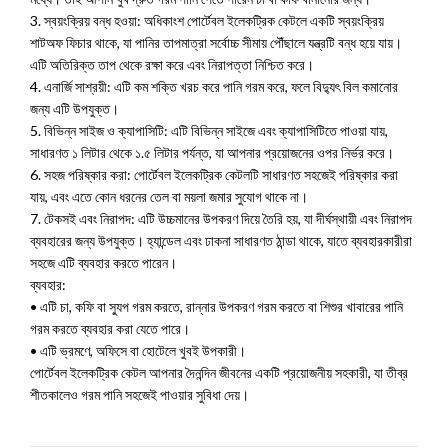
3. স্বয়ংক্রিয় বন্ধ হওয়া: অধিকাংশ পোর্টেবল ইলেকট্রিক কেটলে একটি স্বয়ংক্রিয়
শাটঅফ ফিচার থাকে, যা পানির তাপমাত্রা সর্বোচ্চ সীমায় পৌঁছালে যন্ত্রটি বন্ধ হয়ে যায়।
এটি অতিরিক্ত তাপ থেকে রক্ষা করে এবং নিরাপত্তা নিশ্চিত করে।
4. এনার্জি সাশ্রয়ী: এটি কম শক্তি খরচ করে পানি গরম করে, ফলে বিদ্যুৎ বিল কমানোর
জন্য এটি উপযুক্ত।
5. বিভিন্ন সাইজ ও ক্যাপাসিটি: এটি বিভিন্ন সাইজে এবং ক্যাপাসিটিতে পাওয়া যায়,
সাধারণত ১ লিটার থেকে ১.৫ লিটার পর্যন্ত, যা আপনার প্রয়োজনের ওপর নির্ভর করে।
6. সহজ পরিষ্কার করা: পোর্টেবল ইলেকট্রিক কেটলটি সাধারণত সহজেই পরিষ্কার করা
যায়, এবং এতে কোন ধরনের তেল বা ময়লা জমার সুযোগ থাকে না।
7. টেকসই এবং নিরাপদ: এটি উচ্চমানের উপকরণ দিয়ে তৈরি হয়, যা দীর্ঘস্থায়ী এবং নিরাপদ
ব্যবহারের জন্য উপযুক্ত। হ্যান্ডেল এবং ঢাকনা সাধারণত ঠান্ডা থাকে, যাতে ব্যবহারকারীরা
সহজে এটি ব্যবহার করতে পারেন।
ব্যবহার:
• এটি চা, কফি বা স্যুপ গরম করতে, রান্নার উপকরণ গরম করতে বা শিশুর খাবারের পানি
গরম করতে ব্যবহার করা যেতে পারে।
• এটি ভ্রমণে, অফিসে বা হোটেলে খুবই উপকারী।
পোর্টেবল ইলেকট্রিক কেটল আপনার দৈনন্দিন জীবনের একটি প্রয়োজনীয় সহকারী, যা তীব্র
শীতকালেও গরম পানি সহজেই পাওয়ার সুবিধা দেয়।