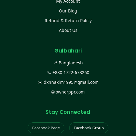
My Account
Our Blog
Refund & Return Policy
About Us
Gulbahari
📍 Bangladesh
📞
+880 1722-673260
✉️
dxnhakim1995@gmail.com
🌐
ownerppr.com
Stay Connected
Facebook Page
Facebook Group