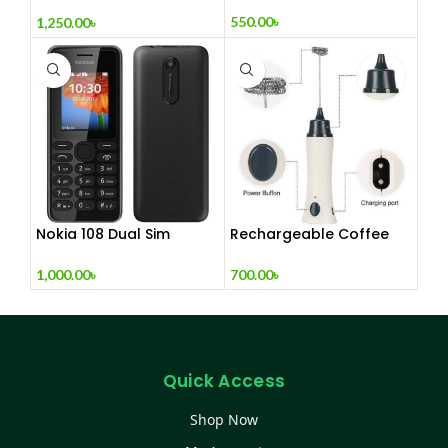
Fan
550.00
৳
1,250.00
৳
Nokia 108 Dual Sim
Rechargeable Coffee
(Refurbished)
Mixer, Egg Beater & Milk
Foamer.
1,000.00
৳
700.00
৳
Quick Access
Shop Now