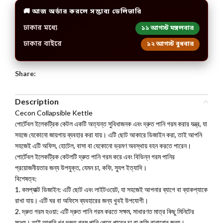
🚚 আজ অর্ডার করলে সম্ভাব্য ডেলিভারি
ঢাকার মধ্যে
১১ আগস্ট মঙ্গলবার
ঢাকার বাইরে
১২ আগস্ট বুধবার
Share:
Description
Cecon Collapsible Kettle
পোর্টেবল ইলেকট্রিক কেটল একটি অত্যন্ত সুবিধাজনক এবং দ্রুত পানি গরম করার যন্ত্র, যা
সহজে যেকোনো জায়গায় ব্যবহার করা যায়। এটি ছোট আকারে ডিজাইন করা, তাই আপনি
সহজেই এটি অফিস, হোটেল, বাসা বা যেকোনো ভ্রমণ অবস্থায় বহন করতে পারেন।
পোর্টেবল ইলেকট্রিক কেটলটি দ্রুত পানি গরম করে এবং বিভিন্ন গরম পানির
প্রয়োজনীয়তার জন্য উপযুক্ত, যেমন চা, কফি, স্যুপ ইত্যাদি।
বিশেষত্ব:
1. কমপ্যাক্ট ডিজাইন: এটি ছোট এবং লাইটওয়েট, যা সহজেই আপনার ব্যাগে বা ব্যাকপ্যাকে
রাখা যায়। এটি ঘর বা অফিসে ব্যবহারের জন্য খুবই উপযোগী।
2. দ্রুত গরম হওয়া: এটি দ্রুত পানি গরম করতে সক্ষম, সাধারণত মাত্র কিছু মিনিটের
মধ্যে। তাই আপনি খুব দ্রুত গরম পানি পেতে পারেন চা বা কফি বানানোর জন্য।