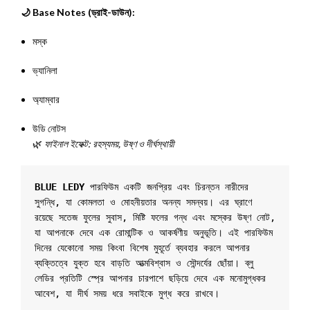
🌙 Base Notes (ড্রাই-ডাউন):
মস্ক
ভ্যানিলা
অ্যাম্বার
উডি নোটস
🌿
ফাইনাল ইফেক্ট: রহস্যময়, উষ্ণ ও দীর্ঘস্থায়ী
BLUE LEDY
 পারফিউম একটি জনপ্রিয় এবং চিরন্তন নারীদের 
সুগন্ধি, যা কোমলতা ও মোহনীয়তার অনন্য সমন্বয়। এর ঘ্রাণে 
রয়েছে সতেজ ফুলের সুবাস, মিষ্টি ফলের গন্ধ এবং মস্কের উষ্ণ নোট, 
যা আপনাকে দেবে এক রোমান্টিক ও আকর্ষণীয় অনুভূতি। এই পারফিউম 
দিনের যেকোনো সময় কিংবা বিশেষ মুহূর্তে ব্যবহার করলে আপনার 
ব্যক্তিত্বে যুক্ত হবে বাড়তি আত্মবিশ্বাস ও সৌন্দর্যের ছোঁয়া। ব্লু 
লেডির প্রতিটি স্প্রে আপনার চারপাশে ছড়িয়ে দেবে এক মনোমুগ্ধকর 
আবেশ, যা দীর্ঘ সময় ধরে সবাইকে মুগ্ধ করে রাখবে।