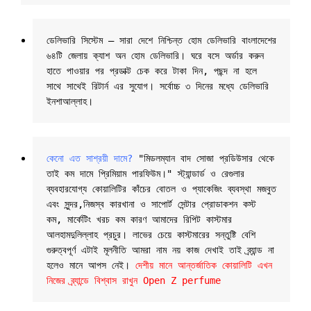
ডেলিভারি সিস্টেম – সারা দেশে নিশ্চিন্ত হোম ডেলিভারি বাংলাদেশের 
৬৪টি জেলায় ক্যাশ অন হোম ডেলিভারি। ঘরে বসে অর্ডার করুন 
হাতে পাওয়ার পর প্রডাক্ট চেক করে টাকা দিন, পছন্দ না হলে 
সাথে সাথেই রিটার্ন এর সুযোগ। সর্বোচ্চ ৩ দিনের মধ্যে ডেলিভারি 
ইনশাআল্লাহ।
কেনো এত সাশ্রয়ী দামে?
 "মিডলম্যান বাদ সোজা প্রডিউসার থেকে 
তাই কম দামে প্রিমিয়াম পারফিউম।" স্ট্যান্ডার্ড ও রেগুলার 
ব্যবহারযোগ্য কোয়ালিটির কাঁচের বোতল ও প্যাকেজিং ব্যবস্থা মজবুত 
এবং সুন্দর,নিজস্ব কারখানা ও সাপোর্ট সেন্টার প্রোডাকশন কস্ট 
কম, মার্কেটিং খরচ কম কারণ আমাদের রিপিট কাস্টমার 
আলহামদুলিল্লাহ প্রচুর। লাভের চেয়ে কাস্টমারের সন্তুষ্টি বেশি 
গুরুত্বপূর্ণ এটাই মূলনীতি আমরা নাম নয় কাজ দেখাই তাই ব্র্যান্ড না 
হলেও মানে আপস নেই। 
দেশীয় মানে আন্তর্জাতিক কোয়ালিটি এখন 
নিজের ব্র্যান্ডে বিশ্বাস রাখুন Open Z perfume