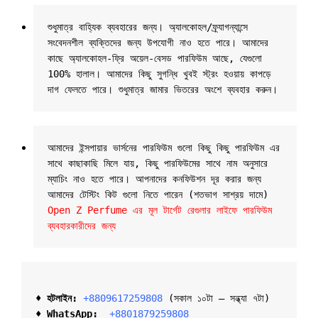
শুধুমাত্র বাহ্যিক ব্যবহারের জন্য। অ্যালকোহল/ফ্র্যাগন্যান্সে 
সংবেদনশীল ব্যক্তিদের জন্য উপযোগী নাও হতে পারে। আমাদের 
কাছে অ্যালকোহল-ফ্রি অয়েল-বেসড পারফিউম আছে, যেগুলো 
100% হালাল। আমাদের কিছু সুগন্ধি খুবই স্ট্রং হওয়ায় কাপড়ে 
দাগ ফেলতে পারে। শুধুমাত্র জামার ভিতরের অংশে ব্যবহার করুন।
আমাদের ইন্সপায়ার ভার্সনের পারফিউম গুলো কিছু কিছু পারফিউম এর 
সাথে কাছাকাছি মিলে যায়, কিছু পারফিউমের সাথে নাম অনুসারে 
ম্যাচিং নাও হতে পারে। আপনাদের কনফিউশন দূর করার জন্য 
আমাদের টেস্টিং কিট গুলো নিতে পারেন (শতভাগ সাশ্রয় দামে) 
Open Z Perfume এর মূল টার্গেট রেগুলার লাইফে পারফিউম 
ব্যবহারকারীদের জন্য
♦ হটলাইন:
+8809617259808 
(সকাল ১০টা – সন্ধ্যা ৭টা)  

♦ 
WhatsApp: 
 +8801879259808