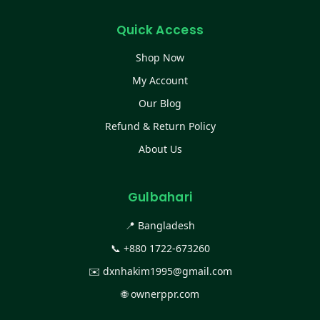
Quick Access
Shop Now
My Account
Our Blog
Refund & Return Policy
About Us
Gulbahari
📍 Bangladesh
📞
+880 1722-673260
✉️
dxnhakim1995@gmail.com
🌐
ownerppr.com