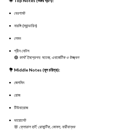
🌟 Top Notes (শুরুর ঘ্রাণ):
বেরগামট
নারঙ্গি (ম্যান্ডারিন)
লেমন
গ্রীন নোটস
🟢
ফার্স্ট ইমপ্রেশন: সতেজ, এনার্জেটিক ও উজ্জ্বল
💐 Middle Notes (মূল চরিত্র):
জেসমিন
রোজ
টিউবারোজ
ভায়োলেট
🌸
ফ্লোরাল হার্ট: রোমান্টিক, কোমল, নারীবান্ধব