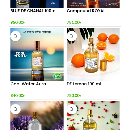
BLUE DE CHANAL 100ml
Compound ROYAL
Perfume
MIRAGE The Sultan’s
Treasure 100 mL
950.00
৳
781.00
৳
Cool Water Aura
DE Lemon 100 ml
Perfume (Refresh Your
World)
780.00
৳
840.00
৳