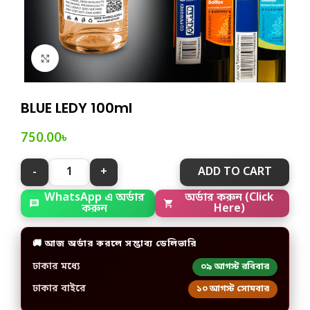
Click to enlarge
BLUE LEDY 100ml
750.00
৳
ADD TO CART
WhatsApp এ অর্ডার
অর্ডার করুন (Click
করুন
Here)
🚚 আজ অর্ডার করলে সম্ভাব্য ডেলিভারি
ঢাকার মধ্যে
০৯ আগস্ট রবিবার
ঢাকার বাইরে
১০ আগস্ট সোমবার