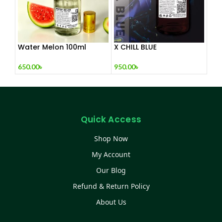
Water Melon 100ml
X CHILL BLUE
650.00
৳
950.00
৳
Quick Access
Shop Now
My Account
Our Blog
Refund & Return Policy
About Us