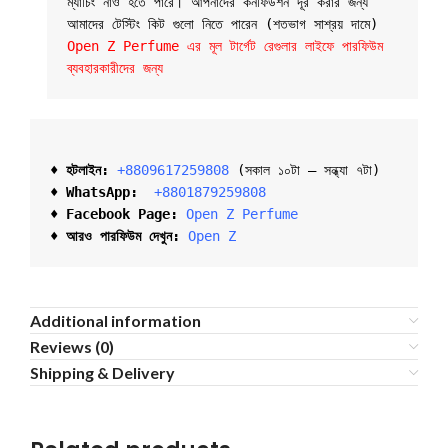
ম্যাচিং নাও হতে পারে। আপনাদের কনফিউশন দূর করার জন্য 
আমাদের টেস্টিং কিট গুলো নিতে পারেন (শতভাগ সাশ্রয় দামে) 
Open Z Perfume এর মূল টার্গেট রেগুলার লাইফে পারফিউম 
ব্যবহারকারীদের জন্য
♦ হটলাইন:
+8809617259808 
(সকাল ১০টা – সন্ধ্যা ৭টা)  

♦ 
WhatsApp: 
 +8801879259808
♦ Facebook Page:
Open Z Perfume
♦ আরও পারফিউম দেখুন:
Open Z
Additional information
Reviews (0)
Shipping & Delivery