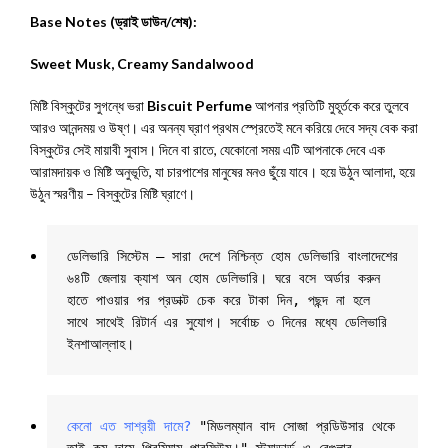
Base Notes (ড্রাই ডাউন/শেষ):
Sweet Musk, Creamy Sandalwood
মিষ্টি বিস্কুটের সুগন্ধে ভরা
Biscuit Perfume
আপনার প্রতিটি মুহূর্তকে করে তুলবে
আরও আনন্দময় ও উষ্ণ। এর অনন্য ঘ্রাণ প্রথম স্প্রেতেই মনে করিয়ে দেবে সদ্য বেক করা
বিস্কুটের সেই মায়াবী সুবাস। দিনে বা রাতে, যেকোনো সময় এটি আপনাকে দেবে এক
আরামদায়ক ও মিষ্টি অনুভূতি, যা চারপাশের মানুষের মনও ছুঁয়ে যাবে। হয়ে উঠুন আলাদা, হয়ে
উঠুন স্মরণীয় – বিস্কুটের মিষ্টি ঘ্রাণে।
ডেলিভারি সিস্টেম – সারা দেশে নিশ্চিন্ত হোম ডেলিভারি বাংলাদেশের 
৬৪টি জেলায় ক্যাশ অন হোম ডেলিভারি। ঘরে বসে অর্ডার করুন 
হাতে পাওয়ার পর প্রডাক্ট চেক করে টাকা দিন, পছন্দ না হলে 
সাথে সাথেই রিটার্ন এর সুযোগ। সর্বোচ্চ ৩ দিনের মধ্যে ডেলিভারি 
ইনশাআল্লাহ।
কেনো এত সাশ্রয়ী দামে?
 "মিডলম্যান বাদ সোজা প্রডিউসার থেকে 