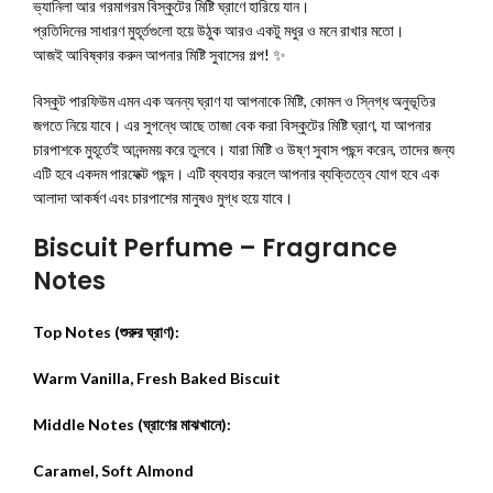
ভ্যানিলা আর গরমাগরম বিস্কুটের মিষ্টি ঘ্রাণে হারিয়ে যান।
প্রতিদিনের সাধারণ মুহূর্তগুলো হয়ে উঠুক আরও একটু মধুর ও মনে রাখার মতো।
আজই আবিষ্কার করুন আপনার মিষ্টি সুবাসের গল্প! ✨
বিস্কুট পারফিউম এমন এক অনন্য ঘ্রাণ যা আপনাকে মিষ্টি, কোমল ও স্নিগ্ধ অনুভূতির
জগতে নিয়ে যাবে। এর সুগন্ধে আছে তাজা বেক করা বিস্কুটের মিষ্টি ঘ্রাণ, যা আপনার
চারপাশকে মুহূর্তেই আনন্দময় করে তুলবে। যারা মিষ্টি ও উষ্ণ সুবাস পছন্দ করেন, তাদের জন্য
এটি হবে একদম পারফেক্ট পছন্দ। এটি ব্যবহার করলে আপনার ব্যক্তিত্বে যোগ হবে এক
আলাদা আকর্ষণ এবং চারপাশের মানুষও মুগ্ধ হয়ে যাবে।
Biscuit Perfume
– Fragrance
Notes
Top Notes (শুরুর ঘ্রাণ):
Warm Vanilla, Fresh Baked Biscuit
Middle Notes (ঘ্রাণের মাঝখানে):
Caramel, Soft Almond