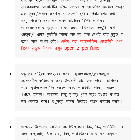
তাই কম দামে প্রিমিয়াম পারফিউম।" স্ট্যান্ডার্ড ও রেগুলার 
ব্যবহারযোগ্য কোয়ালিটির কাঁচের বোতল ও প্যাকেজিং ব্যবস্থা মজবুত 
এবং সুন্দর,নিজস্ব কারখানা ও সাপোর্ট সেন্টার প্রোডাকশন কস্ট 
কম, মার্কেটিং খরচ কম কারণ আমাদের রিপিট কাস্টমার 
আলহামদুলিল্লাহ প্রচুর। লাভের চেয়ে কাস্টমারের সন্তুষ্টি বেশি 
গুরুত্বপূর্ণ এটাই মূলনীতি আমরা নাম নয় কাজ দেখাই তাই ব্র্যান্ড না 
হলেও মানে আপস নেই। 
দেশীয় মানে আন্তর্জাতিক কোয়ালিটি এখন 
নিজের ব্র্যান্ডে বিশ্বাস রাখুন Open Z perfume
শুধুমাত্র বাহ্যিক ব্যবহারের জন্য। অ্যালকোহল/ফ্র্যাগন্যান্সে 
সংবেদনশীল ব্যক্তিদের জন্য উপযোগী নাও হতে পারে। আমাদের 
কাছে অ্যালকোহল-ফ্রি অয়েল-বেসড পারফিউম আছে, যেগুলো 
100% হালাল। আমাদের কিছু সুগন্ধি খুবই স্ট্রং হওয়ায় কাপড়ে 
দাগ ফেলতে পারে। শুধুমাত্র জামার ভিতরের অংশে ব্যবহার করুন।
আমাদের ইন্সপায়ার ভার্সনের পারফিউম গুলো কিছু কিছু পারফিউম এর 
সাথে কাছাকাছি মিলে যায়, কিছু পারফিউমের সাথে নাম অনুসারে 