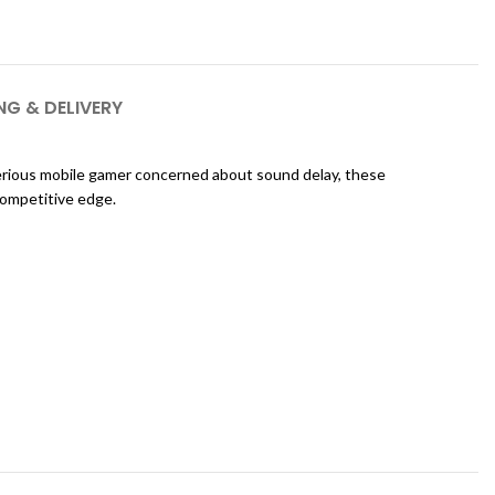
NG & DELIVERY
erious mobile gamer concerned about sound delay, these
competitive edge.