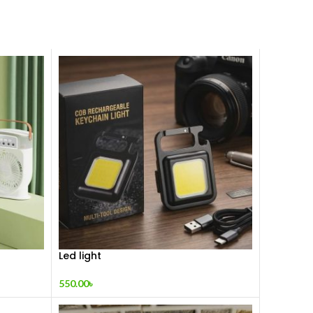
Led light
550.00
৳