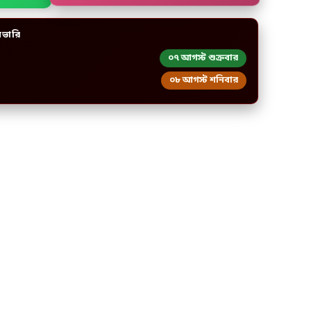
িভারি
০৭ আগস্ট শুক্রবার
০৮ আগস্ট শনিবার