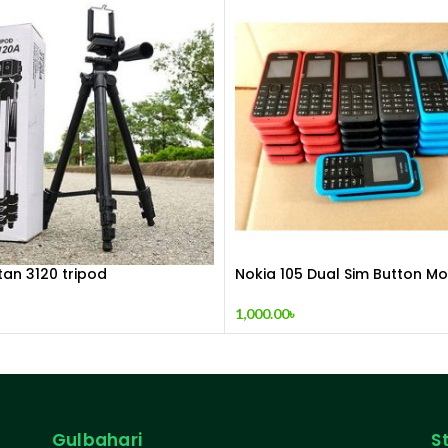
tan 3120 tripod
Nokia 105 Dual Sim Button Mo
(2015)
1,000.00
৳
Gulbahari
S