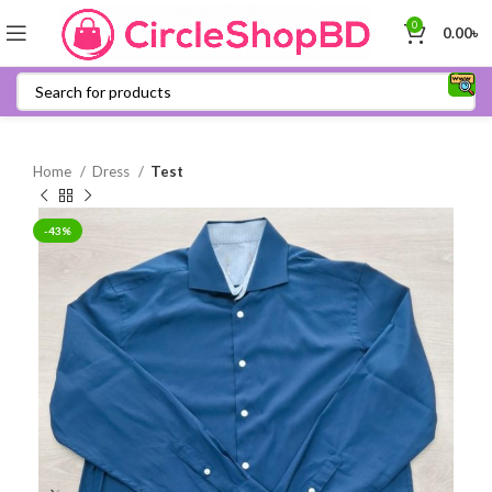
0
0.00
৳
Home
Dress
Test
-43%