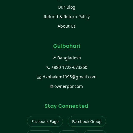
Our Blog
Refund & Return Policy
About Us
Gulbahari
📍 Bangladesh
📞
+880 1722-673260
✉️
dxnhakim1995@gmail.com
🌐
ownerppr.com
Stay Connected
Facebook Page
Facebook Group