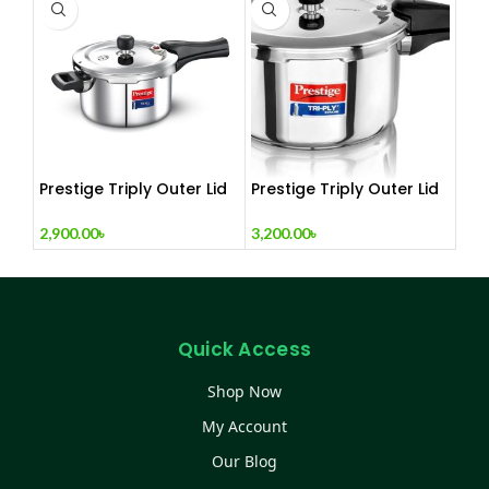
heat distribution- 3 Ltrs
Prestige Triply Outer Lid
Prestige Triply Outer Lid
Induction Compatible
Induction Compatible
Pressure Cooker
Pressure Cooker
2,900.00
৳
3,200.00
৳
|Stainless Steel| Deep Lid
|Stainless Steel| Deep Lid
Spillage Control | Even
Spillage Control | Even
heat distribution- 5 Ltrs
heat distribution- 6 Ltrs
Quick Access
Shop Now
My Account
Our Blog