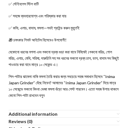
✅ স্টেইনলেস স্টিল বাটি
✅ সহজে ব্যবহারযোগ্য এবং পরিষ্কার করা যায়
✅ কফি, এলাচ, বাদাম, মসলা—সবই গ্রাইন্ড করুন মুহূর্তেই
🎁 চমৎকার গিফট আইটেম হিসেবেও উপযোগী!
যেকোনো ধরনের মশলা এবং শুকনো দ্রব্য গুড়া করা যাবে নিমিষেই।শুকনো মরিচ, গোল
মরিচ, এলাচ, মেথি, সরিষা, দারুচিনি সহ সব ধরনের শুকনো দ্রব্য চাল, ডাল, বাদাম সব কিছুই
পাওডার করা যাবে মাত্র ১০ সেকেন্ড এ।
শিল-পাটার ঝামেলা নাকি মসলা তৈরি করার জন্য সবচেয়ে সহজ সমাধান হিসেবে “Inima
Japan Grinder” বেঁছে নিবেন? আমাদের “Inima Japan Grinder” দিয়ে মাত্র
১০ সেকেন্ডে শুকনো কিংবা ভেজা মসলা গুঁড়ো আর পেস্ট পারবেন। এতো সহজ উপায় থাকলে
কেনো শিল-পাটা রাখবেন বলুন
Additional information
Reviews (0)