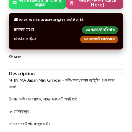
WhatsApp এ অর্ডার
অর্ডার করুন (Click
করুন
Here)
🚚 আজ অর্ডার করলে সম্ভাব্য ডেলিভারি
ঢাকার মধ্যে
০৯ আগস্ট রবিবার
ঢাকার বাইরে
১০ আগস্ট সোমবার
Share:
Description
🌀 INIMA Japan Mini Grinder – কফি/মসলা/বাদাম গ্রাইন্ডিং এখন আরও
সহজ!
☕ যারা কফি ভালোবাসেন, তাদের জন্য এটি অপরিহার্য!
🔹 বৈশিষ্ট্যসমূহ:
✅ ৩৫০ ওয়াট পাওয়ারফুল মোটর