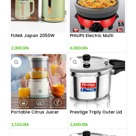
FUMA Japan 2050W
PHILIPS Electric Multi
Grinding Machine
Curry Cooker 3 Pot
Removable non-stick
2,000.00
৳
6,000.00
৳
pan, Automatic cooking
and warming system
(5.5 LTR) 1500w
Portable Citrus Juicer
Prestige Triply Outer Lid
Machine
Induction Compatible
Pressure Cooker
1,550.00
৳
2,600.00
৳
|Stainless Steel| Deep Lid
Spillage Control | Even