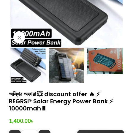
Click to enlarge
অস্থির অফার!💥 discount offer 🔥 ⚡
REGRSI® Solar Energy Power Bank ⚡
10000mah🔋
1,400.00
৳