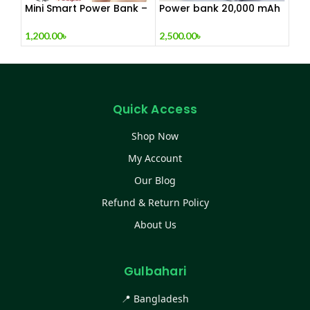
Mini Smart Power Bank –
Power bank 20,000 mAh
20000mAh
fast charging support
with stylish premium
1,200.00
৳
2,500.00
৳
look & design –
VDENMENV DP 10
Quick Access
Shop Now
My Account
Our Blog
Refund & Return Policy
About Us
Gulbahari
📍 Bangladesh