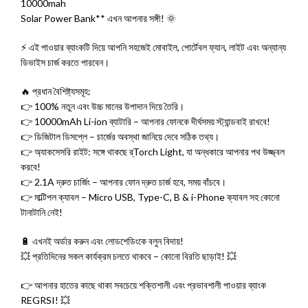
10000mah
Solar Power Bank** এখন আপনার সঙ্গী! 🌞
⚡ এই পাওয়ার ব্যাংকটি দিয়ে আপনি সহজেই মোবাইল, পোর্টেবল ফ্যান, লাইট এবং অন্যান্য
ডিভাইস চার্জ করতে পারবেন।
🔥 প্রধান বৈশিষ্ট্যসমূহ:
👉 100% নতুন এবং উচ্চ মানের উপাদান দিয়ে তৈরি।
👉 10000mAh Li-ion ব্যাটারি – আপনার ফোনকে দীর্ঘসময় স্ট্যান্ডবাই রাখবে!
👉 ডিজিটাল ডিসপ্লে – চার্জের অবস্থা জানিয়ে দেবে সঠিক তথ্য।
👉 অ্যাকসেসরি রাইট: সঙ্গে থাকছে র্Torch Light, যা অন্ধকারে আপনার পথ উজ্জ্বল
করবে!
👉 2.1A দ্রুত চার্জিং – আপনার ফোন দ্রুত চার্জ হবে, সময় বাঁচবে।
👉 মাল্টিপল ক্যাবল – Micro USB, Type-C, B & i-Phone ক্যাবল সহ কোনো
টানাটানি নেই!
🔋 এখনই অর্ডার করুন এবং লোডশেডিংকে বলুন বিদায়!
💥 প্রতিদিনের সকল কার্যক্রম চলতে থাকবে – কোনো বিরতি ছাড়াই! 💥
👉 আপনার হাতের কাছে থাকা সবচেয়ে শক্তিশালী এবং প্রভাবশালী পাওয়ার ব্যাংক
REGRSI! 💥