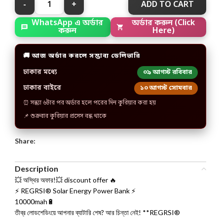
ADD TO CART
WhatsApp এ অর্ডার
অর্ডার করুন (Click
করুন
Here)
🚚 আজ অর্ডার করলে সম্ভাব্য ডেলিভারি
ঢাকার মধ্যে
০৯ আগস্ট রবিবার
ঢাকার বাইরে
১০ আগস্ট সোমবার
⏰ সন্ধ্যা ৬টার পর অর্ডার হলে পরের দিন কুরিয়ার করা হয়
📌 শুক্রবার কুরিয়ার প্রসেস বন্ধ থাকে
Share:
Description
💥 অস্থির অফার!💥 discount offer 🔥
⚡ REGRSI® Solar Energy Power Bank ⚡
10000mah🔋
তীব্র লোডশেডিংয়ে আপনার ব্যাটারি শেষ? আর চিন্তা নেই! **REGRSI®