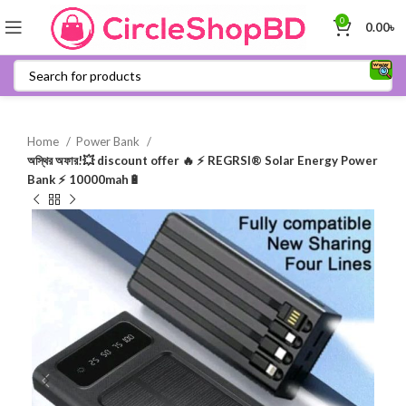
0
0.00
৳
Home
Power Bank
অস্থির অফার!💥 discount offer 🔥 ⚡ REGRSI® Solar Energy Power
Bank ⚡ 10000mah🔋